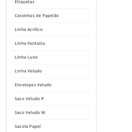
Etiquetas
Caixinhas de Papelão
Linha Acrílico
Linha Fantasia
Linha Luxo
Linha Veludo
Envelopes Veludo
Saco Veludo P
Saco Veludo M
Sacola Papel