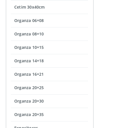
Cetim 30x40cm
Organza 06×08
Organza 08×10
Organza 10×15
Organza 14×18
Organza 16×21
Organza 20×25
Organza 20×30
Organza 20×35
Expositores