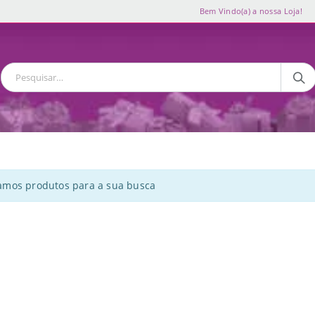
Bem Vindo(a) a nossa Loja!
zamos produtos para a sua busca