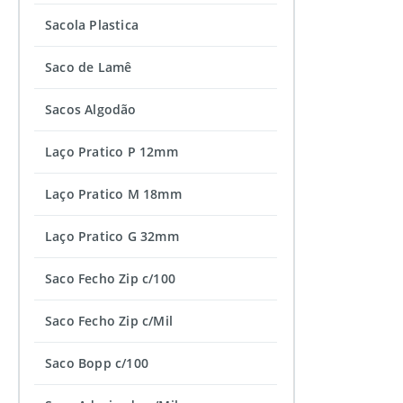
Sacola Plastica
Saco de Lamê
Sacos Algodão
Laço Pratico P 12mm
Laço Pratico M 18mm
Laço Pratico G 32mm
Saco Fecho Zip c/100
Saco Fecho Zip c/Mil
Saco Bopp c/100