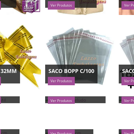
Ver Produtos
Ver P
 32MM
SACO BOPP C/100
SAC
Ver Produtos
Ver P
C/ MIL
ENVELOPES VELUDO
SAC
Ver Produtos
Ver P
6X08CM
CETIM 08X10CM
CET
Ver Produtos
Ver P