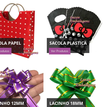
OLA PAPEL
SACOLA PLASTICA
rodutos
Ver Produtos
INHO 12MM
LACINHO 18MM