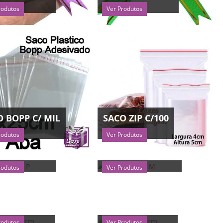
rodutos
Ver Produtos
O BOPP C/ MIL
SACO ZIP C/100
rodutos
Ver Produtos
O VELUDO P
SACO VELUDO M
rodutos
Ver Produtos
IM 10X15CM
CETIM 14X18CM
rodutos
Ver Produtos