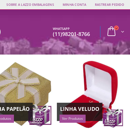
SOBRE A LAZZO EMBALAGENS
MINHA CONTA
RASTREAR PEDIDO
WHATSAPP
(11)98201-8766
HA PAPELÃO
LINHA VELUDO
rodutos
Ver Produtos