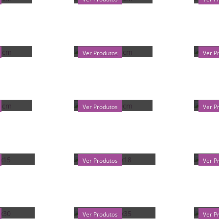
6X21CM
CETIM 20X25CM
CET
Ver Produtos
Ver P
5X35CM
CETIM 30X40CM
ORG
Ver Produtos
Ver P
 10X15
ORGANZA 14X18
ORG
Ver Produtos
Ver P
 20X30
ORGANZA 20X35
IRM
Ver Produtos
Ver P