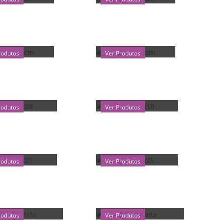
IM 20X30CM
CETIM 20X35CM
rodutos
Ver Produtos
ANZA 06X08
ORGANZA 08X10
rodutos
Ver Produtos
ANZA 16X21
ORGANZA 20X25
rodutos
Ver Produtos
ÃS EM CRISTO
LINHA COMPLETA
rodutos
Ver Produtos