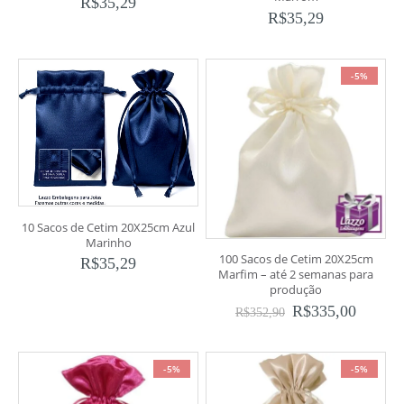
R$
35,29
R$
35,29
-5%
10 Sacos de Cetim 20X25cm Azul
Marinho
100 Sacos de Cetim 20X25cm
R$
35,29
Marfim – até 2 semanas para
produção
R$
335,00
R$
352,90
-5%
-5%