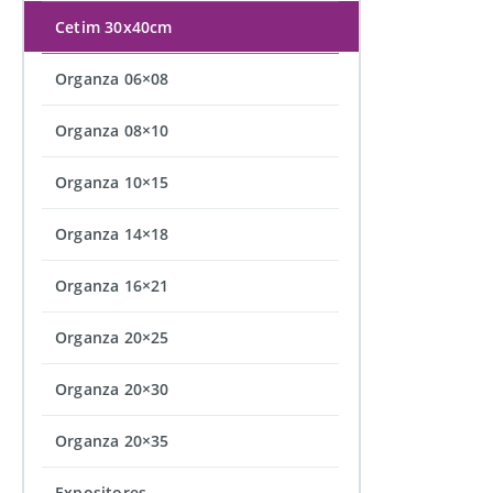
Cetim 30x40cm
Organza 06×08
Organza 08×10
Organza 10×15
Organza 14×18
Organza 16×21
Organza 20×25
Organza 20×30
Organza 20×35
Expositores