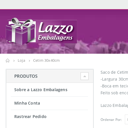
Loja
Cetim 30x40cm
Saco de Ceti
PRODUTOS
-Largura 30cm
-Boca em teci
Sobre a Lazzo Embalagens
Feito sob enc
Minha Conta
Lazzo Embalag
Rastrear Pedido
Ordenar Por: