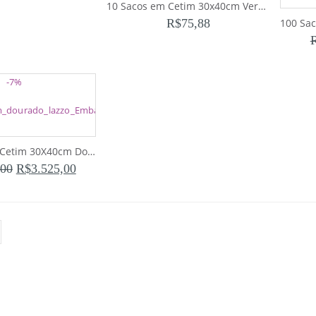
10 Sacos em Cetim 30x40cm Verde Claro para Bolsas e Sapatos
R$
75,88
-7%
500 Sacos em Cetim 30X40cm Dourado (2 semanas para produção)
,00
R$
3.525,00