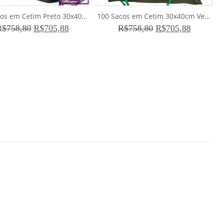
100 Sacos em Cetim Preto 30x40cm para Bolsas e Sapatos – 2 semanas para produção
100 Sacos em Cetim 30x40cm Verde Musgo para Bolsas e Sapatos
R$
758,80
R$
705,88
R$
758,80
R$
705,88