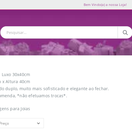
Bem Vindo(a) a nossa Loja!
m Luxo 30x40cm
 x Altura 40cm
do duplo, muito mais sofisticado e elegante ao fechar.
omenda, *não efetuamos trocas*.
ens para Joias