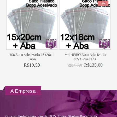
-8%
100 Saco Adesivado 15x20cm
MILHEIRO Saco Adesivado
S
+aba
12x18cm +aba
R$
19,50
R$
135,00
R$
147,00
A Empresa
© Lazzo Embalagens, desde 1975. Todos Direitos Reservados.