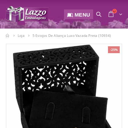
MENU
Loja
5 Estojos De Aliança Luxo Vazada Preta (10934)
-25%