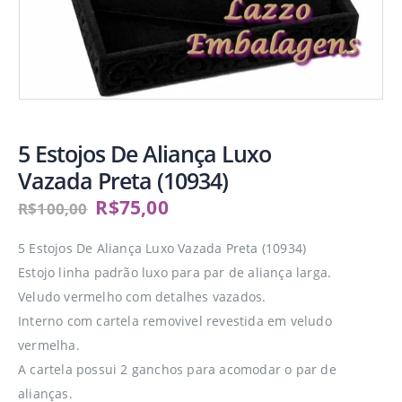
5 Estojos De Aliança Luxo
Vazada Preta (10934)
R$
75,00
R$
100,00
5 Estojos De Aliança Luxo Vazada Preta (10934)
Estojo linha padrão luxo para par de aliança larga.
Veludo vermelho com detalhes vazados.
Interno com cartela removivel revestida em veludo
vermelha.
A cartela possui 2 ganchos para acomodar o par de
alianças.