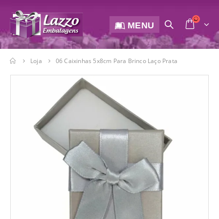
MENU
Loja
06 Caixinhas 5x8cm Para Brinco Laço Prata