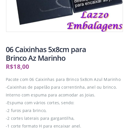
06 Caixinhas 5x8cm para
Brinco Az Marinho
R$
18,00
Pacote com 06 Caixinhas para Brinco 5x8cm Azul Marinho
-Caixinhas de papelão para correntinha, anel ou brinco.
Interno com espuma para acomodar as Joias.
-Espuma com vários cortes, sendo:
-2 furos para brinco,
-2 cortes laterais para gargantilha,
-1 corte formato H para encaixar anel.