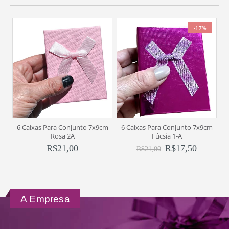
-17%
6 Caixas Para Conjunto 7x9cm
6 Caixas Para Conjunto 7x9cm
6
Rosa 2A
Fúcsia 1-A
R$
21,00
R$
17,50
R$
21,00
A Empresa