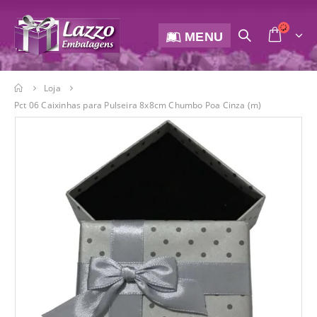
MENU
Loja
Pct 06 Caixinhas para Pulseira 8x8cm Chumbo Poa Cinza (m)