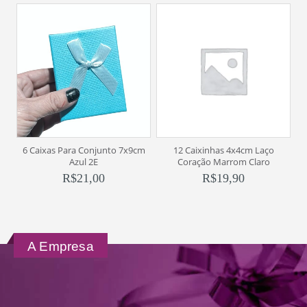
6 Caixas Para Conjunto 7x9cm
12 Caixinhas 4x4cm Laço
E
Azul 2E
Coração Marrom Claro
R$
21,00
R$
19,90
A Empresa