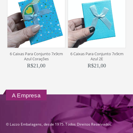
6 Caixas Para Conjunto 7x9cm
6 Caixas Para Conjunto 7x9cm
0
Azul Corações
Azul 2E
R$
21,00
R$
21,00
A Empresa
© Lazzo Embalagens, desde 1975. Todos Direitos Reservados.