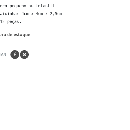
nco pequeno ou infantil.

aixinha: 4cm x 4cm x 2,5cm.

12 peças.
ora de estoque
HAR