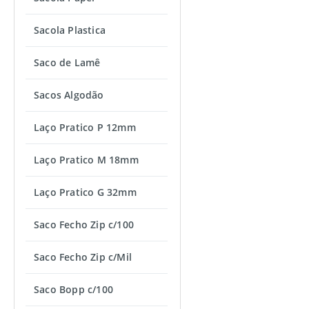
Sacola Plastica
Saco de Lamê
Sacos Algodão
Laço Pratico P 12mm
Laço Pratico M 18mm
Laço Pratico G 32mm
Saco Fecho Zip c/100
Saco Fecho Zip c/Mil
Saco Bopp c/100