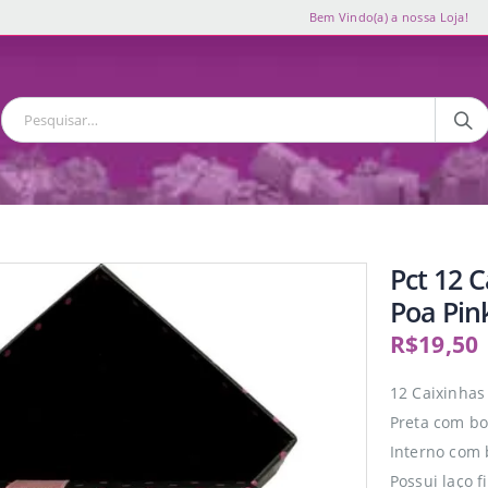
Bem Vindo(a) a nossa Loja!
Pct 12 
Poa Pink
R$
19,50
12 Caixinhas
Preta com bo
Interno com 
Possui laço 