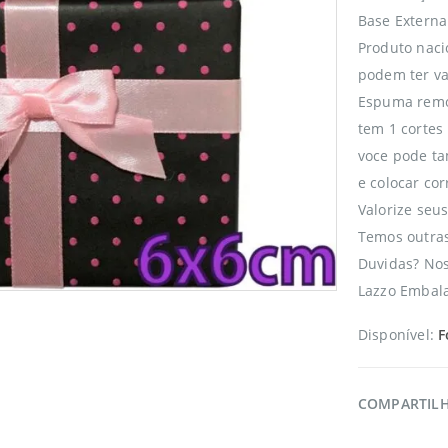
Base Extern
Produto naci
podem ter va
Espuma remo
tem 1 cortes 
voce pode t
e colocar cor
Valorize seu
Temos outras
Duvidas? No
Lazzo Embala
Disponível:
F
COMPARTIL