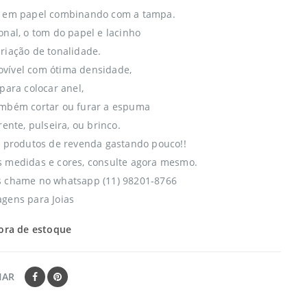
a em papel combinando com a tampa.
onal, o tom do papel e lacinho
riação de tonalidade.
vível com ótima densidade,
para colocar anel,
ambém cortar ou furar a espuma
rente, pulseira, ou brinco.
s produtos de revenda gastando pouco!!
 medidas e cores, consulte agora mesmo.
s chame no whatsapp (11) 98201-8766
gens para Joias
ora de estoque
HAR