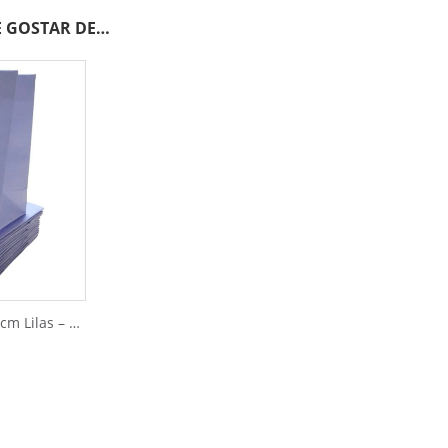
 GOSTAR DE…
Sacolas de Papel 13x13cm Lilas – 10pçs