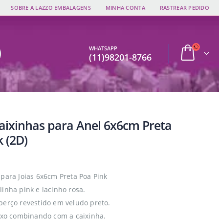
SOBRE A LAZZO EMBALAGENS
MINHA CONTA
RASTREAR PEDIDO
WHATSAPP
(11)98201-8766
Caixinhas para Anel 6x6cm Preta
 (2D)
 para Joias 6x6cm Preta Poa Pink
linha pink e lacinho rosa.
berço revestido em veludo preto.
fixo combinando com a caixinha.