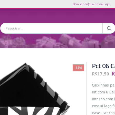
Bem Vindo(a) a nossa Loja!
Pct 06 
-14%
R
R$
17,50
Caixinhas pa
Kit com 6 Ca
Interno com 
Possui laço 
Base Extern