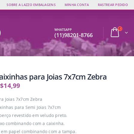
SOBRE A LAZZO EMBALAGENS
MINHA CONTA
RASTREAR PEDIDO
WHATSAPP
(11)98201-8766
Caixinhas para Joias 7x7cm Zebra
$
14,99
ra Joias 7x7cm Zebra
ixinhas para Semi Joias 7x7cm
berço revestido em veludo preto.
fixo combinando com a caixinha.
a em papel combinando com a tampa.