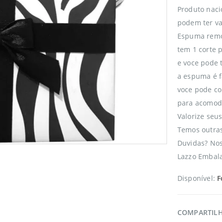
Produto naci
podem ter va
Espuma remo
tem 1 corte p
e voce pode 
a espuma é f
voce pode co
para acomoda
Valorize seu
Temos outras
Duvidas? No
Lazzo Embala
Disponível:
F
COMPARTIL