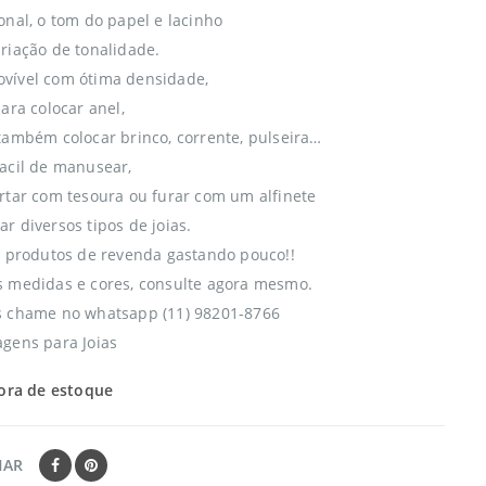
onal, o tom do papel e lacinho
riação de tonalidade.
vível com ótima densidade,
ara colocar anel,
também colocar brinco, corrente, pulseira…
acil de manusear,
rtar com tesoura ou furar com um alfinete
r diversos tipos de joias.
s produtos de revenda gastando pouco!!
 medidas e cores, consulte agora mesmo.
s chame no whatsapp (11) 98201-8766
gens para Joias
ora de estoque
HAR