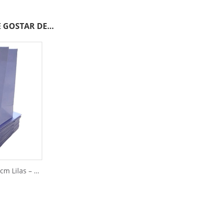
 GOSTAR DE…
Sacolas de Papel 13x13cm Lilas – 10pçs