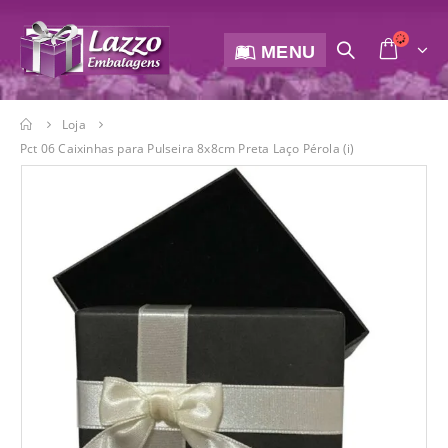
MENU
Loja
Pct 06 Caixinhas para Pulseira 8x8cm Preta Laço Pérola (i)