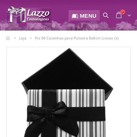
MENU
Loja
Pct 06 Caixinhas para Pulseira 8x8cm Listras (x)