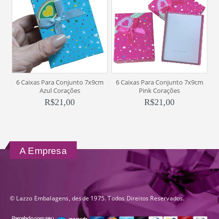
6 Caixas Para Conjunto 7x9cm
6 Caixas Para Conjunto 7x9cm
6
Azul Corações
Pink Corações
R$
21,00
R$
21,00
A Empresa
© Lazzo Embalagens, desde 1975. Todos Direitos Reservados.