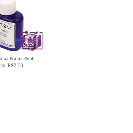
impa Pratas 35ml
R$
7,50
,50