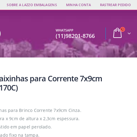
SOBRE A LAZZO EMBALAGENS
MINHA CONTA
RASTREAR PEDIDO
WHATSAPP
(11)98201-8766
Caixinhas para Corrente 7x9cm
0170C)
nhas para Brinco Corrente 7x9cm Cinza.
ra x 9cm de altura x 2,3cm espessura.
stido em papel perolado.
cado fixo na tampa.