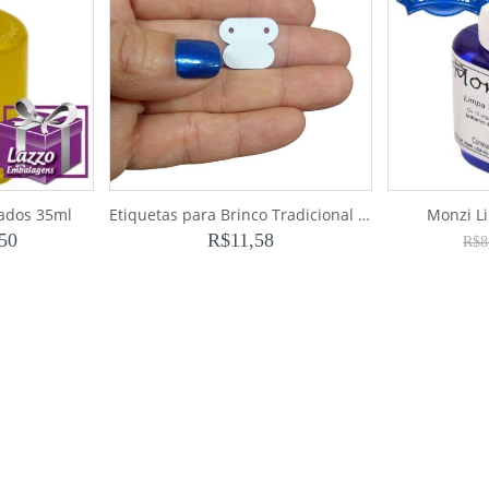
ados 35ml
Etiquetas para Brinco Tradicional (1.000)
Monzi L
,50
R$
11,58
R$
8