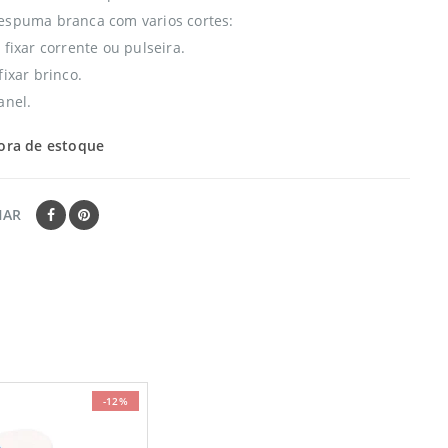
espuma branca com varios cortes:
 fixar corrente ou pulseira.
fixar brinco.
anel.
ora de estoque
HAR
-12%