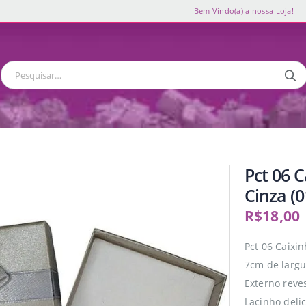
Bem Vindo(a) a nossa Loja!
Pct 06 
Cinza (
R$
18,00
Pct 06 Caixi
7cm de largu
Externo reve
Lacinho deli