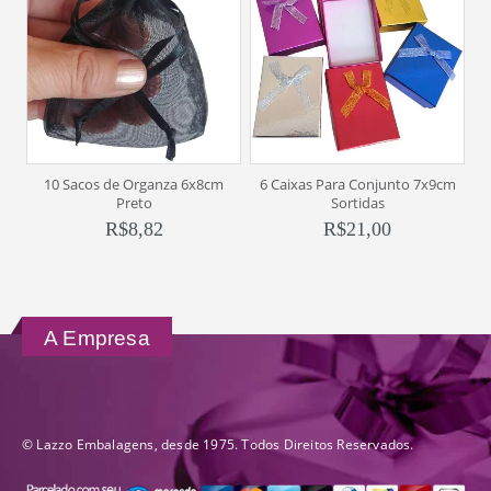
10 Sacos de Organza 6x8cm
6 Caixas Para Conjunto 7x9cm
6
Preto
Sortidas
R$
8,82
R$
21,00
A Empresa
© Lazzo Embalagens, desde 1975. Todos Direitos Reservados.