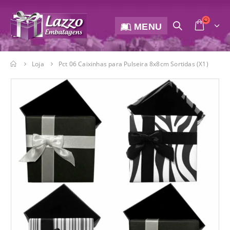
MENU
Loja
Pct 06 Caixinhas para Pulseira 8x8cm Sortidas (X1)