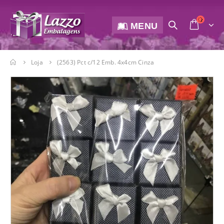
MENU
Loja
(2563) Pct c/12 Emb. 4x4cm Cinza