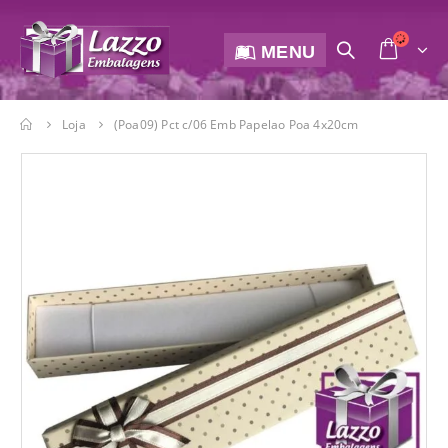
MENU
Loja
(Poa09) Pct c/06 Emb Papelao Poa 4x20cm