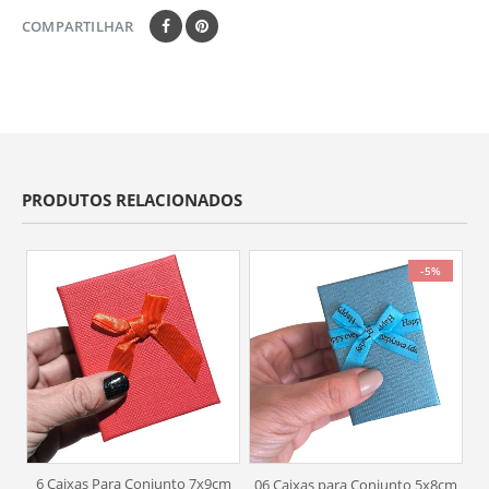
COMPARTILHAR
PRODUTOS RELACIONADOS
-5%
6 Caixas Para Conjunto 7x9cm
6
06 Caixas para Conjunto 5x8cm