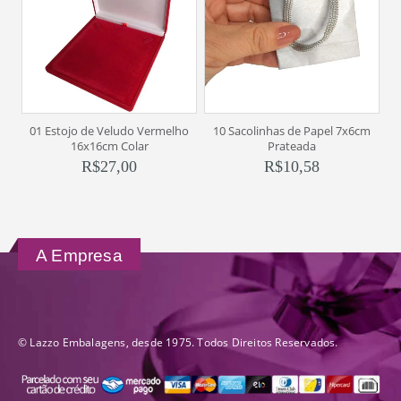
01 Estojo de Veludo Vermelho
10 Sacolinhas de Papel 7x6cm
0
16x16cm Colar
Prateada
R$
27,00
R$
10,58
A Empresa
© Lazzo Embalagens, desde 1975. Todos Direitos Reservados.