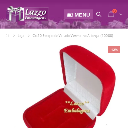
MENU
Loja
Cx 50 Estojo de Veludo Vermelho Aliança (10088)
-12%