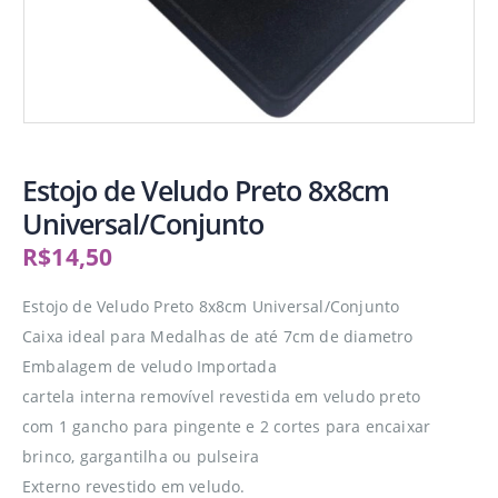
Estojo de Veludo Preto 8x8cm
Universal/Conjunto
R$
14,50
Estojo de Veludo Preto 8x8cm Universal/Conjunto
Caixa ideal para Medalhas de até 7cm de diametro
Embalagem de veludo Importada
cartela interna removível revestida em veludo preto
com 1 gancho para pingente e 2 cortes para encaixar
brinco, gargantilha ou pulseira
Externo revestido em veludo.