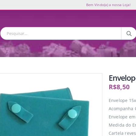
Bem Vindo(a) a nossa Loja!
Envelop
R$
8,50
Envelope 15x
Acompanha Ca
Envelope em 
Medida do E
Cartela reve