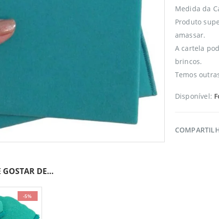
Medida da C
Produto supe
amassar.
A cartela po
brincos.
Temos outras
Disponível:
F
COMPARTIL
 GOSTAR DE…
-5%