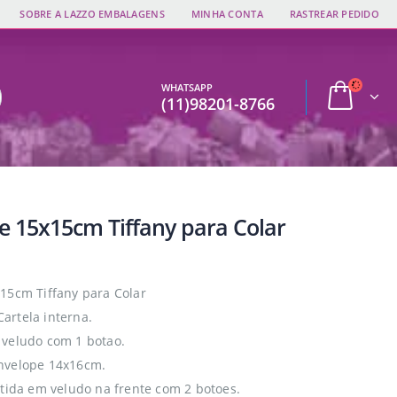
SOBRE A LAZZO EMBALAGENS
MINHA CONTA
RASTREAR PEDIDO
WHATSAPP
(11)98201-8766
e 15x15cm Tiffany para Colar
15cm Tiffany para Colar
rtela interna.
veludo com 1 botao.
nvelope 14x16cm.
stida em veludo na frente com 2 botoes.