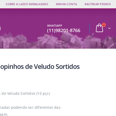
SOBRE A LAZZO EMBALAGENS
MINHA CONTA
RASTREAR PEDIDO
WHATSAPP
(11)98201-8766
lopinhos de Veludo Sortidos
 de Veludo Sortidos (10 pçs)
riadas podendo ser diferentes das
agem.