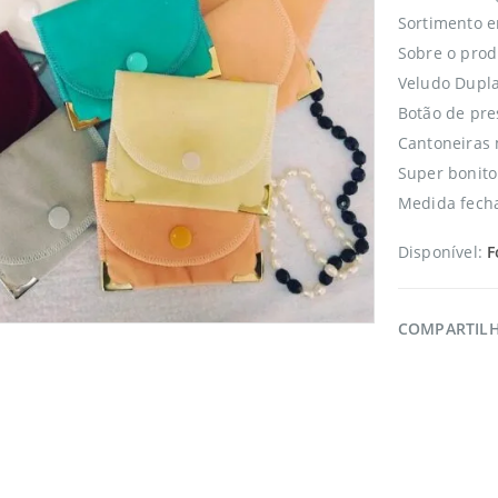
Sortimento en
Sobre o prod
Veludo Dupla
Botão de pre
Cantoneiras 
Super bonito 
Medida fech
Disponível:
F
COMPARTIL