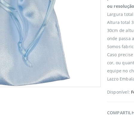
ou resolução
Largura tota
Altura total
30cm de altu
onde passa a
Somos fabric
Caso precise
cor, ou quan
equipe no ch
Lazzo Embala
Disponível:
F
COMPARTIL