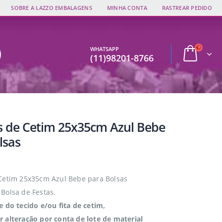
SOBRE A LAZZO EMBALAGENS
MINHA CONTA
RASTREAR PEDIDO
WHATSAPP
(11)98201-8766
s de Cetim 25x35cm Azul Bebe
lsas
Cetim 25x35cm Azul Bebe para Bolsas
Bolsa de Festas.
e do tecido e/ou fita de cetim,
 alteração por conta de lote de material