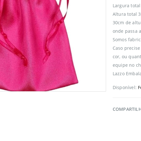
Largura tota
Altura total
30cm de altu
onde passa a
Somos fabric
Caso precise
cor, ou quan
equipe no ch
Lazzo Embala
Disponível:
F
COMPARTIL