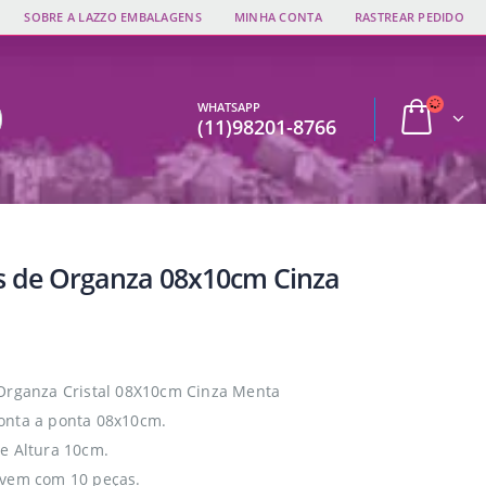
SOBRE A LAZZO EMBALAGENS
MINHA CONTA
RASTREAR PEDIDO
WHATSAPP
(11)98201-8766
s de Organza 08x10cm Cinza
Organza Cristal 08X10cm Cinza Menta
onta a ponta 08x10cm.
e Altura 10cm.
 vem com 10 peças.