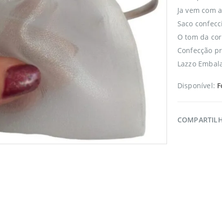
Ja vem com a
Saco confecc
O tom da cor
Confecção pr
Lazzo Embala
Disponível:
F
COMPARTIL