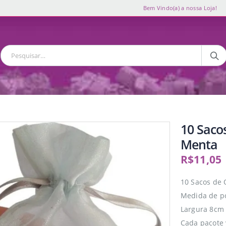
Bem Vindo(a) a nossa Loja!
10 Saco
Menta
R$
11,05
10 Sacos de 
Medida de p
Largura 8cm 
Cada pacote