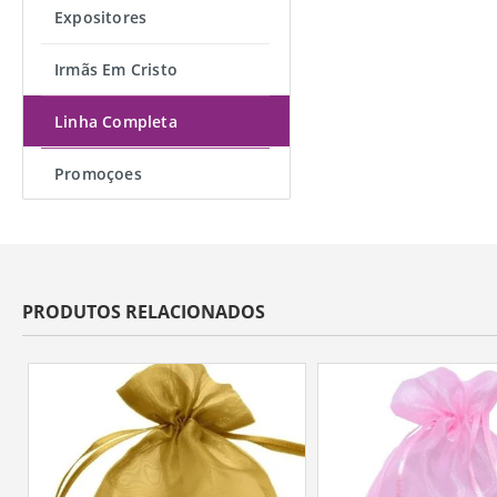
Expositores
Irmãs Em Cristo
Linha Completa
Promoçoes
PRODUTOS RELACIONADOS