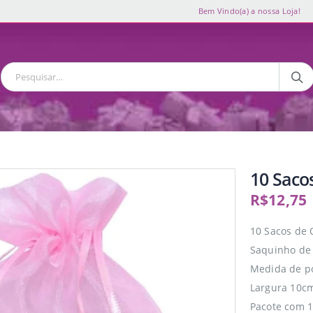
Bem Vindo(a) a nossa Loja!
10 Saco
R$
12,75
10 Sacos de
Saquinho de
Medida de p
Largura 10cm
Pacote com 1