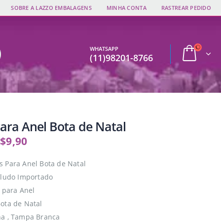
SOBRE A LAZZO EMBALAGENS
MINHA CONTA
RASTREAR PEDIDO
WHATSAPP
(11)98201-8766
ara Anel Bota de Natal
$
9,90
 Para Anel Bota de Natal
eludo Importado
e para Anel
ota de Natal
ha , Tampa Branca