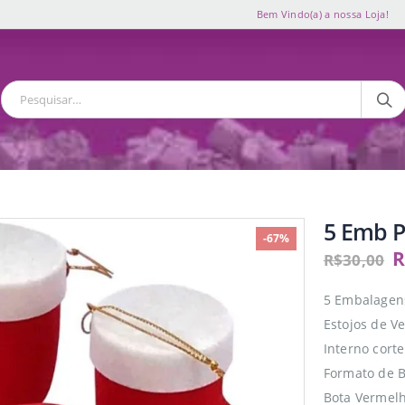
Bem Vindo(a) a nossa Loja!
5 Emb P
-67%
R
R$
30,00
5 Embalagens
Estojos de V
Interno cort
Formato de B
Bota Vermel