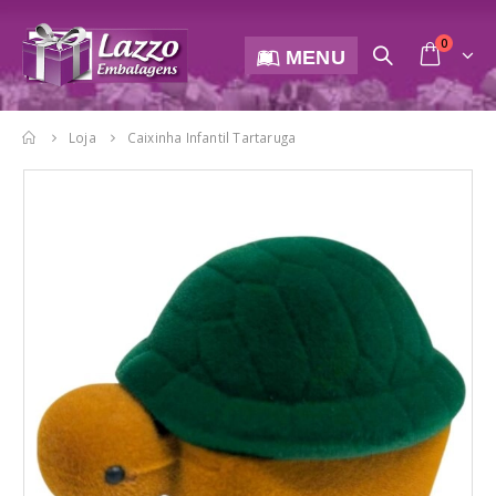
0
MENU
Loja
Caixinha Infantil Tartaruga