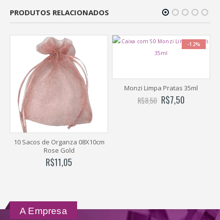
PRODUTOS RELACIONADOS
-12%
Monzi Limpa Pratas 35ml
Pct 10 
10x
R$
7,50
R$
8,50
acos de Organza 08X10cm
Rose Gold
R$
11,05
A Empresa