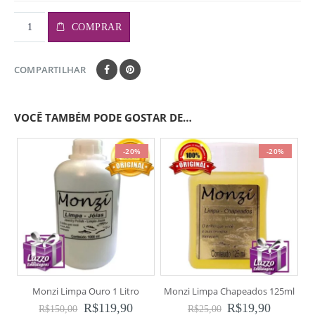
COMPRAR
COMPARTILHAR
VOCÊ TAMBÉM PODE GOSTAR DE…
-20%
-20%
Monzi Limpa Ouro 1 Litro
Monzi Limpa Chapeados 125ml
M
R$
119,90
R$
19,90
R$
150,00
R$
25,00