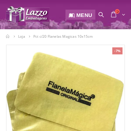
MENU
Loja
Pct c/20 Flanelas Magicas 10x15cm
-7%