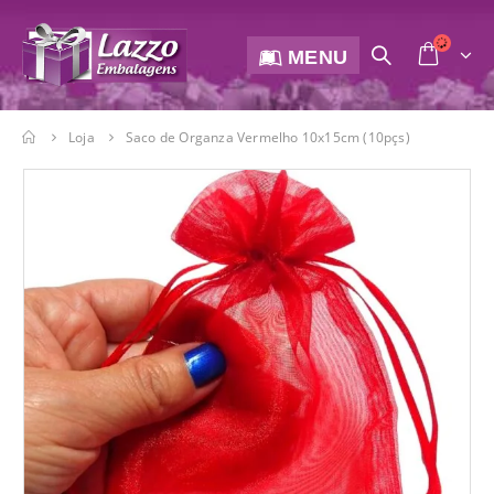
MENU
Loja
Saco de Organza Vermelho 10x15cm (10pçs)