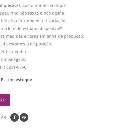
mpecável. Costura interna dupla,
 saquinho não rasga e não desfia.
ido e/ou fita, podem ter variação
m o lote de estoque disponível*
as medidas e cores em linha de produção.
ida estamos a disposição.
er te atender.
o Embalagens.
1) 98201-8766
 Pct em estoque
AR
HAR