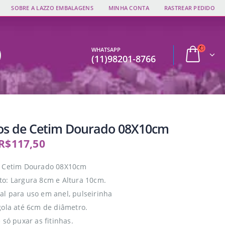
SOBRE A LAZZO EMBALAGENS
MINHA CONTA
RASTREAR PEDIDO
WHATSAPP
(11)98201-8766
os de Cetim Dourado 08X10cm
R$
117,50
e Cetim Dourado 08X10cm
o: Largura 8cm e Altura 10cm.
l para uso em anel, pulseirinha
gola até 6cm de diâmetro.
 só puxar as fitinhas.