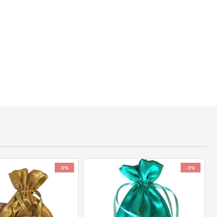
-5%
-5%