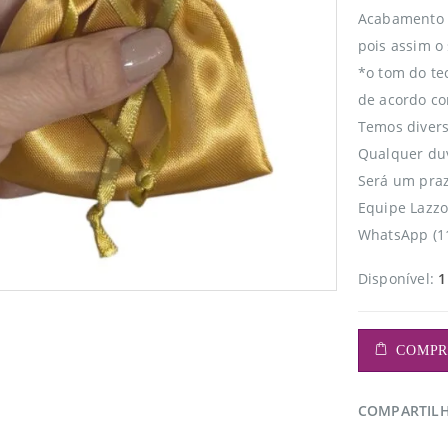
Acabamento i
pois assim o
*o tom do tec
de acordo co
Temos divers
Qualquer duv
Será um praz
Equipe Lazz
WhatsApp (1
Disponível:
1
COMPR
COMPARTIL