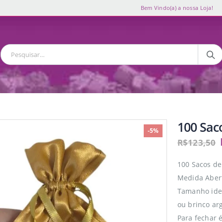
Bem Vindo(a) a nossa Loja!
100 Sac
-5%
R$
123,50
100 Sacos d
Medida Abert
Tamanho idea
ou brinco ar
Para fechar é