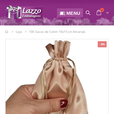
MENU
Loja
100 Sacos de Cetim 10x15cm Amarula
-3%