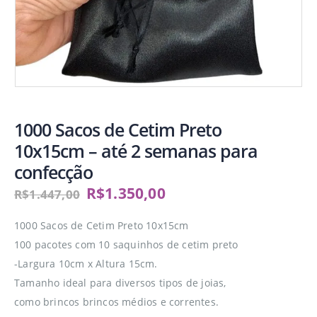
1000 Sacos de Cetim Preto
10x15cm – até 2 semanas para
confecção
R$
1.350,00
R$
1.447,00
1000 Sacos de Cetim Preto 10x15cm
100 pacotes com 10 saquinhos de cetim preto
-Largura 10cm x Altura 15cm.
Tamanho ideal para diversos tipos de joias,
como brincos brincos médios e correntes.