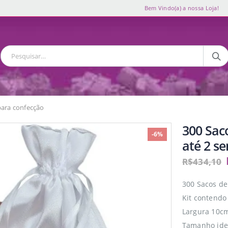
Bem Vindo(a) a nossa Loja!
para confecção
300 Sac
-6%
até 2 s
R$
434,10
300 Sacos d
Kit contendo
Largura 10cm
Tamanho idea