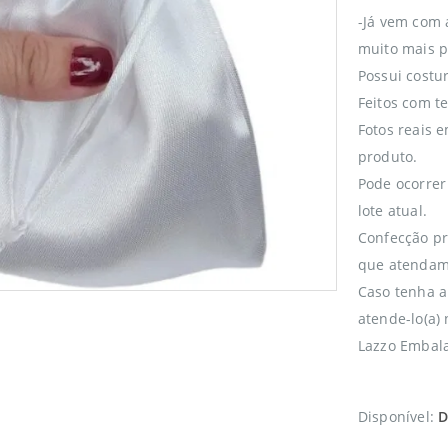
-Já vem com 
muito mais p
Possui costu
Feitos com te
Fotos reais 
produto.
Pode ocorrer
lote atual.
Confecção pr
que atendam
Caso tenha a
atende-lo(a)
Lazzo Embala
Disponível:
D