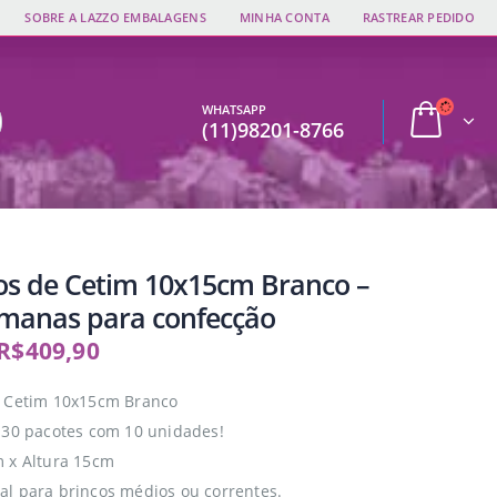
SOBRE A LAZZO EMBALAGENS
MINHA CONTA
RASTREAR PEDIDO
WHATSAPP
(11)98201-8766
os de Cetim 10x15cm Branco –
emanas para confecção
R$
409,90
e Cetim 10x15cm Branco
 30 pacotes com 10 unidades!
 x Altura 15cm
l para brincos médios ou correntes.