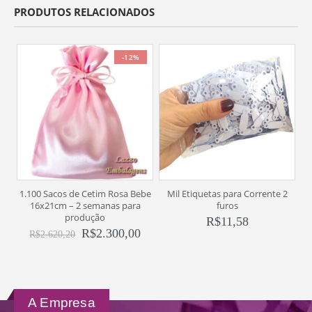
PRODUTOS RELACIONADOS
-12%
1
1.100 Sacos de Cetim Rosa Bebe
Mil Etiquetas para Corrente 2
16x21cm – 2 semanas para
furos
produção
R$
11,58
R$
2.300,00
R$
2.620,20
A Empresa