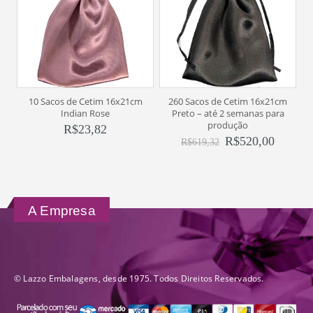
10 Sacos de Cetim 16x21cm
260 Sacos de Cetim 16x21cm
10
Indian Rose
Preto – até 2 semanas para
produção
R$
23,82
R$
520,00
R$
619,32
A Empresa
© Lazzo Embalagens, desde 1975. Todos Direitos Reservados.