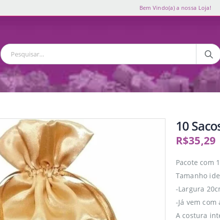
Bem Vindo(a) a nossa Loja!
10 Saco
R$
35,29
Pacote com 
Tamanho idea
-Largura 20c
-Já vem com 
A costura in