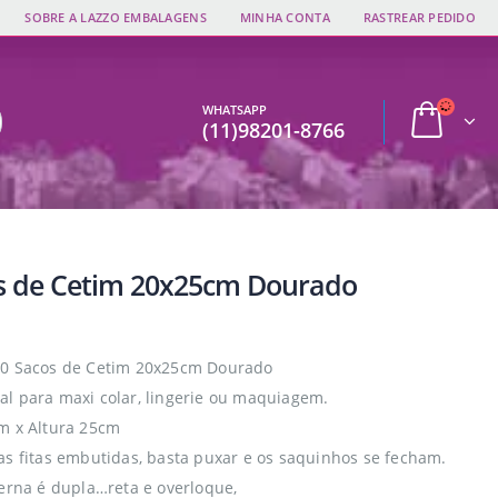
SOBRE A LAZZO EMBALAGENS
MINHA CONTA
RASTREAR PEDIDO
WHATSAPP
(11)98201-8766
s de Cetim 20x25cm Dourado
10 Sacos de Cetim 20x25cm Dourado
l para maxi colar, lingerie ou maquiagem.
m x Altura 25cm
as fitas embutidas, basta puxar e os saquinhos se fecham.
terna é dupla…reta e overloque,