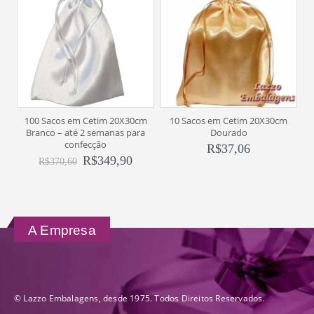
100 Sacos em Cetim 20X30cm
10 Sacos em Cetim 20X30cm
Branco – até 2 semanas para
Dourado
confecção
R$
37,06
R$
349,90
R$
370,60
A Empresa
© Lazzo Embalagens, desde 1975. Todos Direitos Reservados.