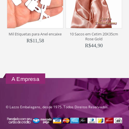
Mil Etiquetas para Anel encaixe
10 Sacos em Cetim 20X35cm
1
Rose Gold
R$
11,58
R$
44,90
A Empresa
© Lazzo Embalagens, desde 1975. Todos Direitos Reservados.