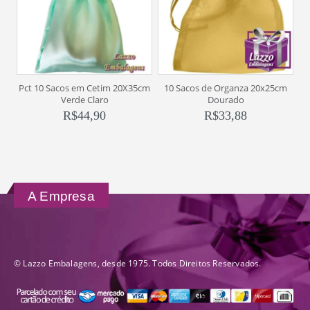
Pct 10 Sacos em Cetim 20X35cm
10 Sacos de Organza 20x25cm
Verde Claro
Dourado
R$
44,90
R$
33,88
A Empresa
© Lazzo Embalagens, desde 1975. Todos Direitos Reservados.