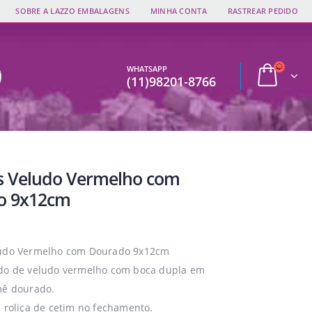
SOBRE A LAZZO EMBALAGENS
MINHA CONTA
RASTREAR PEDIDO
WHATSAPP
(11)98201-8766
s Veludo Vermelho com
o 9x12cm
ludo Vermelho com Dourado 9x12cm
ido de veludo vermelho com boca dupla em
mê dourado.
a roliça de cetim no fechamento.