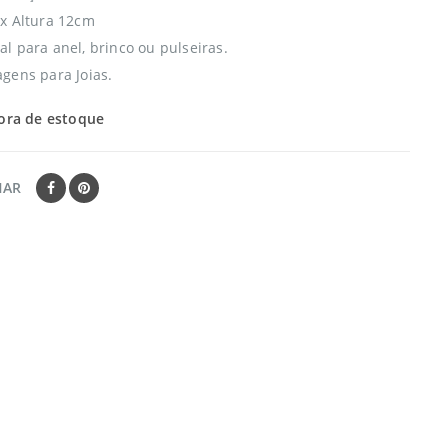
x Altura 12cm
l para anel, brinco ou pulseiras.
gens para Joias.
ora de estoque
HAR