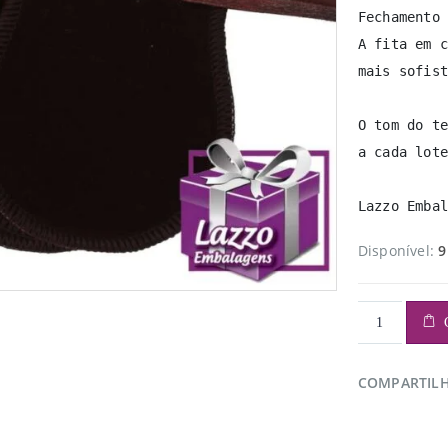
Fechamento 
A fita em c
mais sofist
O tom do te
a cada lote
Lazzo Embal
Disponível:
9
COMPARTIL