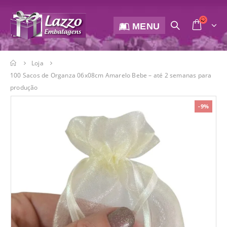
MENU
Loja
100 Sacos de Organza 06x08cm Amarelo Bebe – até 2 semanas para
produção
-9%