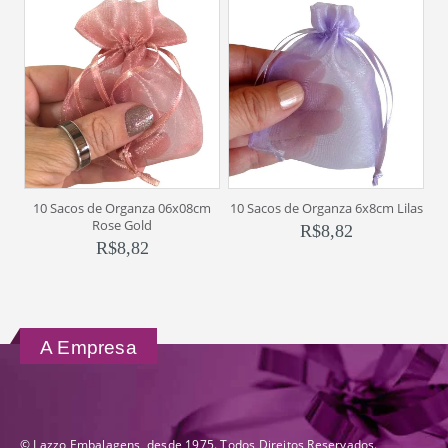
10 Sacos de Organza 06x08cm
10 Sacos de Organza 6x8cm Lilas
1
Rose Gold
R$
8,82
R$
8,82
A Empresa
© Lazzo Embalagens, desde 1975. Todos Direitos Reservados.