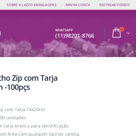
SOBRE A LAZZO EMBALAGENS
MINHA CONTA
RASTREAR PEDIDO
WHATSAPP
(11)98201-8766
cho Zip com Tarja
 -100pçs
ip com Tarja 14x20cm
00 unidades.
 tarja branca para identificação.
 ser feita com qualquer tipo de caneta.