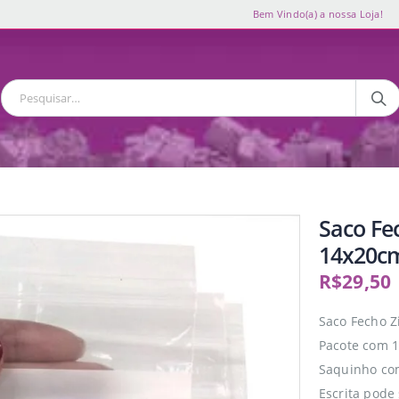
Bem Vindo(a) a nossa Loja!
Saco Fe
14x20cm
R$
29,50
Saco Fecho Z
Pacote com 1
Saquinho com
Escrita pode