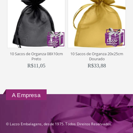
10 Sacos de Organza 08X10cm
10 Sacos de Organza 20x25cm
1
Preto
Dourado
R$
11,05
R$
33,88
A Empresa
© Lazzo Embalagens, desde 1975. Todos Direitos Reservados.