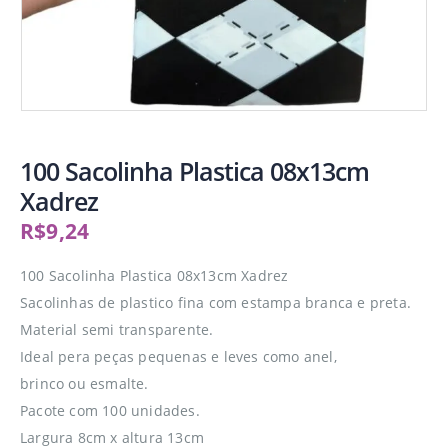
100 Sacolinha Plastica 08x13cm
Xadrez
R$
9,24
100 Sacolinha Plastica 08x13cm Xadrez
Sacolinhas de plastico fina com estampa branca e preta.
Material semi transparente.
Ideal pera peças pequenas e leves como anel,
brinco ou esmalte.
Pacote com 100 unidades.
Largura 8cm x altura 13cm