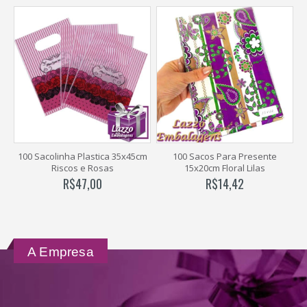
cm
100 Sacos Para Presente
200 Laços Magico 12mm Preto
15x20cm Floral Lilas
R$
19,50
R$
14,42
A Empresa